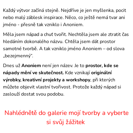
Každý výtvor začíná stejně. Nejdříve je jen myšlenka, pocit
nebo malý záblesk inspirace. Něco, co ještě nemá tvar ani
jméno - přesně tak vzniklo i Anoniem.
Měla jsem nápad a chuť tvořit. Nechtěla jsem ale ztratit čas
hledáním dokonalého názvu. Chtěla jsem dát prostor
samotné tvorbě. A tak vzniklo jméno Anoniem – od slova
„bezejmenný“.
Dnes už
Anoniem
není jen název. Je to
prostor, kde se
nápady mění ve skutečnost.
Kde vznikají
originální
výrobky, kreativní projekty a workshopy
, při kterých
můžete objevit vlastní tvořivost. Protože každý nápad si
zaslouží dostat svou podobu.
Nahlédnětě do galerie mojí tvorby a vyberte
si svůj žážitek