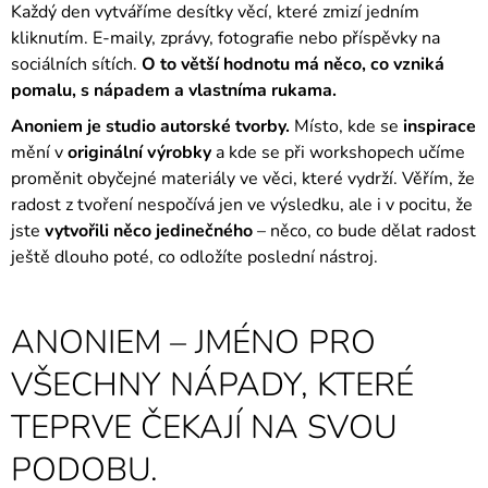
Každý den vytváříme desítky věcí, které zmizí jedním
A
kliknutím. E-maily, zprávy, fotografie nebo příspěvky na
J
sociálních sítích.
O to větší hodnotu má něco, co vzniká
Í
pomalu, s nápadem a vlastníma rukama.
T
Anoniem je studio autorské tvorby.
Místo, kde se
inspirace
?
mění v
originální výrobky
a kde se při workshopech učíme
proměnit obyčejné materiály ve věci, které vydrží. Věřím, že
radost z tvoření nespočívá jen ve výsledku, ale i v pocitu, že
jste
vytvořili něco jedinečného
– něco, co bude dělat radost
HLEDAT
ještě dlouho poté, co odložíte poslední nástroj.
ANONIEM – JMÉNO PRO
VŠECHNY NÁPADY, KTERÉ
TEPRVE ČEKAJÍ NA SVOU
PODOBU.