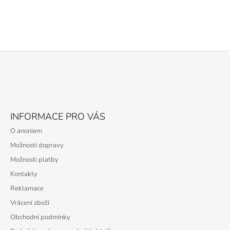
Z
Á
P
A
INFORMACE PRO VÁS
T
O anoniem
Í
Možnosti dopravy
Možnosti platby
Kontakty
Reklamace
Vrácení zboží
Obchodní podmínky