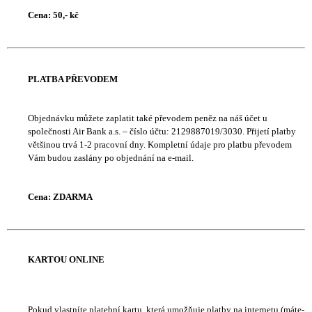
A
Cena: 50,- kč
J
Í
T
PLATBA PŘEVODEM
?
Objednávku můžete zaplatit také převodem peněz na náš účet u
společnosti
Air Bank a.s.
– číslo účtu:
2129887019/3030
. Přijetí platby
většinou trvá 1-2 pracovní dny. Kompletní údaje pro platbu převodem
Vám budou zaslány po objednání na e-mail.
HLEDAT
Cena: ZDARMA
KARTOU ONLINE
Pokud vlastníte platební kartu, která umožňuje platby na internetu (máte-