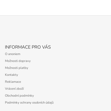
Z
Á
P
A
INFORMACE PRO VÁS
T
O anoniem
Í
Možnosti dopravy
Možnosti platby
Kontakty
Reklamace
Vrácení zboží
Obchodní podmínky
Podmínky ochrany osobních údajů