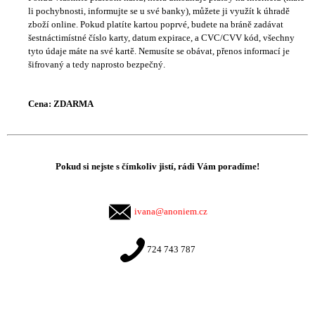
li pochybnosti, informujte se u své banky), můžete ji využít k úhradě
zboží online. Pokud platíte kartou poprvé, budete na bráně zadávat
šestnáctimístné číslo karty, datum expirace, a CVC/CVV kód, všechny
tyto údaje máte na své kartě. Nemusíte se obávat, přenos informací je
šifrovaný a tedy naprosto bezpečný.
Cena: ZDARMA
Pokud si nejste s čímkoliv jistí, rádi Vám poradíme!
ivana@anoniem.cz
724 743 787